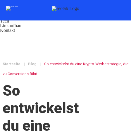
Navigation
SEO Check
SEO
Marketing
Tech
Linkaufbau
Kontakt
Startseite
|
Blog
|
So entwickelst du eine Krypto-Werbestrategie, die
zu Conversions führt
So
entwickelst
du eine