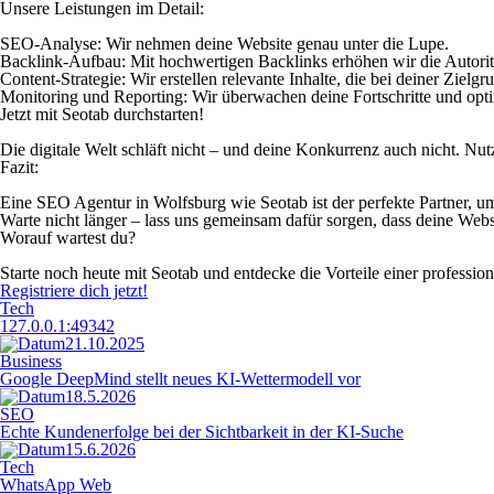
Unsere Leistungen im Detail:
SEO-Analyse:
Wir nehmen deine Website genau unter die Lupe.
Backlink-Aufbau:
Mit hochwertigen Backlinks erhöhen wir die Autoritä
Content-Strategie:
Wir erstellen relevante Inhalte, die bei deiner Ziel
Monitoring und Reporting:
Wir überwachen deine Fortschritte und opti
Jetzt mit Seotab durchstarten!
Die digitale Welt schläft nicht – und deine Konkurrenz auch nicht. Nu
Fazit:
Eine SEO Agentur in Wolfsburg wie Seotab ist der perfekte Partner, um
Warte nicht länger – lass uns gemeinsam dafür sorgen, dass deine Webs
Worauf wartest du?
Starte noch heute mit Seotab und entdecke die Vorteile einer professi
Registriere dich jetzt!
Tech
127.0.0.1:49342
21.10.2025
Business
Google DeepMind stellt neues KI-Wettermodell vor
18.5.2026
SEO
Echte Kundenerfolge bei der Sichtbarkeit in der KI-Suche
15.6.2026
Tech
WhatsApp Web