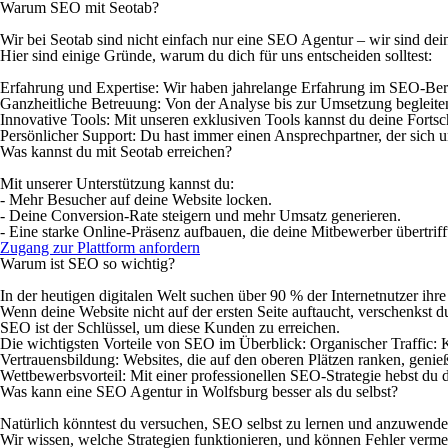
Warum SEO mit Seotab?
Wir bei Seotab sind nicht einfach nur eine SEO Agentur – wir sind dein 
Hier sind einige Gründe, warum du dich für uns entscheiden solltest:
Erfahrung und Expertise:
Wir haben jahrelange Erfahrung im SEO-Bere
Ganzheitliche Betreuung:
Von der Analyse bis zur Umsetzung begleiten w
Innovative Tools:
Mit unseren exklusiven Tools kannst du deine Fortschr
Persönlicher Support:
Du hast immer einen Ansprechpartner, der sich 
Was kannst du mit Seotab erreichen?
Mit unserer Unterstützung kannst du:
- Mehr Besucher auf deine Website locken.
- Deine Conversion-Rate steigern und mehr Umsatz generieren.
- Eine starke Online-Präsenz aufbauen, die deine Mitbewerber übertriff
Zugang zur Plattform anfordern
Warum ist SEO so wichtig?
In der heutigen digitalen Welt suchen über 90 % der Internetnutzer ihr
Wenn deine Website nicht auf der ersten Seite auftaucht, verschenkst 
SEO ist der Schlüssel, um diese Kunden zu erreichen.
Die wichtigsten Vorteile von SEO im Überblick: Organischer Traffic: Ko
Vertrauensbildung: Websites, die auf den oberen Plätzen ranken, geni
Wettbewerbsvorteil: Mit einer professionellen SEO-Strategie hebst du
Was kann eine SEO Agentur in Wolfsburg besser als du selbst?
Natürlich könntest du versuchen, SEO selbst zu lernen und anzuwenden.
Wir wissen, welche Strategien funktionieren, und können Fehler vermei