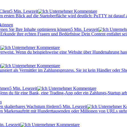
5 Min. Lesezeit
Kommentare
sten Blick auf die Startoberfläche wird deutlich: PuTTY ist darauf au
 können
5 Min. Lesezeit
Erkunde ihre echten Fragen und Bedürfnisse Dein Content entfaltet s
t
Kommentare
e verweist. Wenn du beispielsweise eine Website über Hundenahrung ha
t
Kommentare
 als Vermittler im Zahlungsprozess. Sie ist kein Händler oder Shop,
5 Min. Lesezeit
Kommentare
enn du für eine Bank, eine Trading-App oder ein Zahlungs-Startup arbe
n
5 Min. Lesezeit
Ko
Markenauftritt mit Hunderttausenden oder Millionen von URLs stehst, ä
in. Lesezeit
Kommentare