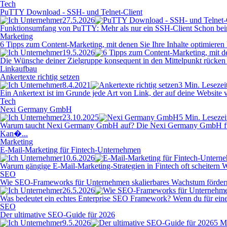
Tech
PuTTY Download - SSH- und Telnet-Client
27.5.2026
Funktionsumfang von PuTTY: Mehr als nur ein SSH-Client Schon beim er
Marketing
6 Tipps zum Content-Marketing, mit denen Sie Ihre Inhalte optimieren
19.5.2026
Die Wünsche deiner Zielgruppe konsequent in den Mittelpunkt rücken 
Linkaufbau
Ankertexte richtig setzen
8.4.2021
3 Min. Lesezei
Ein Ankertext ist im Grunde jede Art von Link, der auf deine Websit
Tech
Nexi Germany GmbH
23.10.2025
5 Min. Lesezei
Warum taucht Nexi Germany GmbH auf? Die Nexi Germany GmbH fungiert
Kan�...
Marketing
E-Mail-Marketing für Fintech-Unternehmen
10.6.2026
Warum gängige E-Mail-Marketing-Strategien in Fintech oft scheitern W
SEO
Wie SEO-Frameworks für Unternehmen skalierbares Wachstum förder
26.5.2026
Was bedeutet ein echtes Enterprise SEO Framework? Wenn du für einen 
SEO
Der ultimative SEO-Guide für 2026
9.5.2026
5 M