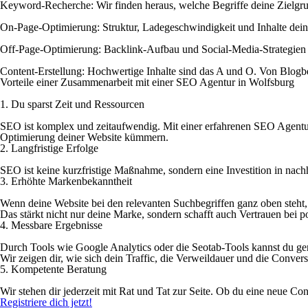
Keyword-Recherche:
Wir finden heraus, welche Begriffe deine Zielgr
On-Page-Optimierung:
Struktur, Ladegeschwindigkeit und Inhalte dei
Off-Page-Optimierung:
Backlink-Aufbau und Social-Media-Strategien he
Content-Erstellung:
Hochwertige Inhalte sind das A und O. Von Blogbei
Vorteile einer Zusammenarbeit mit einer SEO Agentur in Wolfsburg
1. Du sparst Zeit und Ressourcen
SEO ist komplex und zeitaufwendig. Mit einer erfahrenen SEO Agentur
Optimierung deiner Website kümmern.
2. Langfristige Erfolge
SEO ist keine kurzfristige Maßnahme, sondern eine Investition in nach
3. Erhöhte Markenbekanntheit
Wenn deine Website bei den relevanten Suchbegriffen ganz oben steht,
Das stärkt nicht nur deine Marke, sondern schafft auch Vertrauen bei 
4. Messbare Ergebnisse
Durch Tools wie Google Analytics oder die Seotab-Tools kannst du gen
Wir zeigen dir, wie sich dein Traffic, die Verweildauer und die Conver
5. Kompetente Beratung
Wir stehen dir jederzeit mit Rat und Tat zur Seite. Ob du eine neue Co
Registriere dich jetzt!