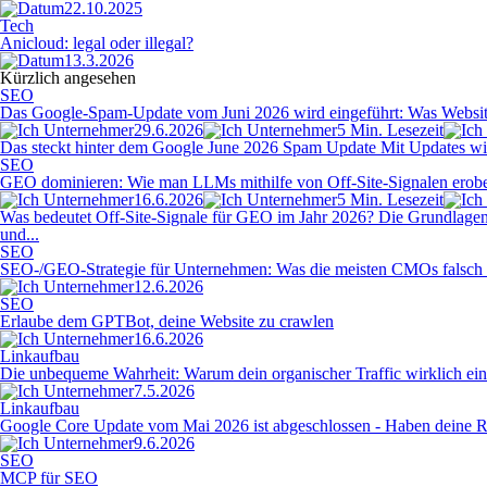
22.10.2025
Tech
Anicloud: legal oder illegal?
13.3.2026
Kürzlich angesehen
SEO
Das Google-Spam-Update vom Juni 2026 wird eingeführt: Was Websit
29.6.2026
5 Min. Lesezeit
Das steckt hinter dem Google June 2026 Spam Update Mit Updates wie d
SEO
GEO dominieren: Wie man LLMs mithilfe von Off-Site-Signalen erobe
16.6.2026
5 Min. Lesezeit
Was bedeutet Off-Site-Signale für GEO im Jahr 2026? Die Grundlagen
und...
SEO
SEO-/GEO-Strategie für Unternehmen: Was die meisten CMOs falsch
12.6.2026
SEO
Erlaube dem GPTBot, deine Website zu crawlen
16.6.2026
Linkaufbau
Die unbequeme Wahrheit: Warum dein organischer Traffic wirklich ein
7.5.2026
Linkaufbau
Google Core Update vom Mai 2026 ist abgeschlossen - Haben deine R
9.6.2026
SEO
MCP für SEO