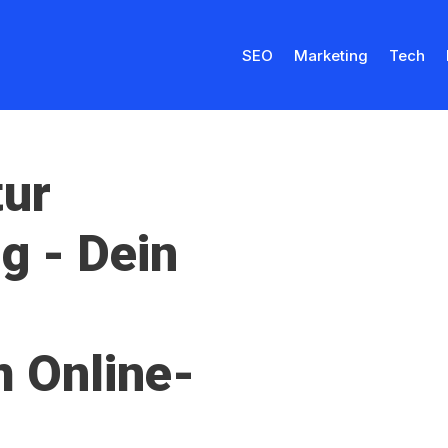
SEO
Marketing
Tech
tur
g - Dein
u
m Online-