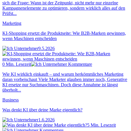
sich die Frage: Wann ist der Zeitpunkt, nicht mehr nur einzelne
Kampagnenelemente zu optimieren, sondern wirklich alles auf den
Prüfst...
Marketing
KI-Shopping ersetzt die Produktseite: Wie B2B-Marken gewinnen,
wenn Maschinen entscheiden
9.5.2026
0 Min. Lesezeit
Kommentare
Wie KI wirklich einkauft – und warum herkömmliches Marketing
daran vorbeischaut Viele Marketer glauben immer noch, Generative
KI ersetze nur Suchmaschinen. Doch diese Annahme ist längst
überholt...
Business
Was denkt KI über deine Marke eigentlich?
1.6.2026
5 Min. Lesezeit
Kommentare