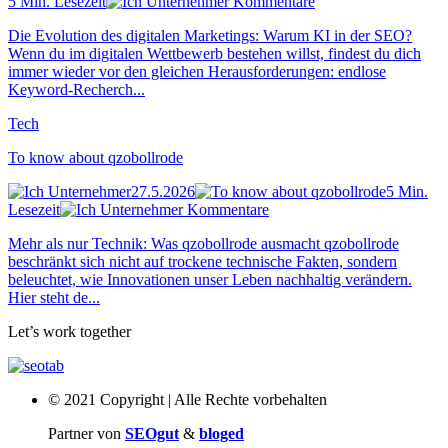
5 Min. Lesezeit
Kommentare
Die Evolution des digitalen Marketings: Warum KI in der SEO?
Wenn du im digitalen Wettbewerb bestehen willst, findest du dich
immer wieder vor den gleichen Herausforderungen: endlose
Keyword-Recherch...
Tech
To know about qzobollrode
27.5.2026
5 Min.
Lesezeit
Kommentare
Mehr als nur Technik: Was qzobollrode ausmacht qzobollrode
beschränkt sich nicht auf trockene technische Fakten, sondern
beleuchtet, wie Innovationen unser Leben nachhaltig verändern.
Hier steht de...
Let’s work together
© 2021 Copyright | Alle Rechte vorbehalten
Partner von
SEOgut
&
bloged