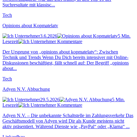
Suchresultate mit klassisc...
Tech
Opinions about Kopmatelatv
3.6.2026
5 Min.
Lesezeit
Kommentare
Der Ursprung von „opinions about kopmatelatv“: Zwischen
Technik und Trends Wenn Du Dich bereits intensiver mit Online-
Diskussionen beschäftigst, fällt schnell auf: Der Begriff „opinions
about...
Tech
Adyen N.V. Abbuchung
29.5.2026
5 Min.
Lesezeit
Kommentare
Adyen N.V. – Die unbekannte Schaltstelle im Zahlungsverkehr Das
Geschäftsmodell von Adyen wird Dir als Kunde meistens nicht
aktiv präsentiert. Während Dienste wie „PayPal“ oder „Klarna“ ...
Linkaufbau