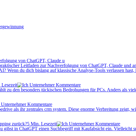
ergewinnung
hverfolgung von ChatGPT, Claude u
? Wenn du dich bislang auf klassische Analyse-Tools verlassen hast, ha
 Lesezeit
Kommentare
ählt zu den besonders tückischen Bedrohungen für PCs. Anders als viele
Kommentare
drive als ihr zentrales crm system. Diese enorme Verbreitung zeigt, w
5 Min. Lesezeit
Kommentare
u gibst in ChatGPT einen Suchbegriff mit Kaufabsicht ein. Vielleicht