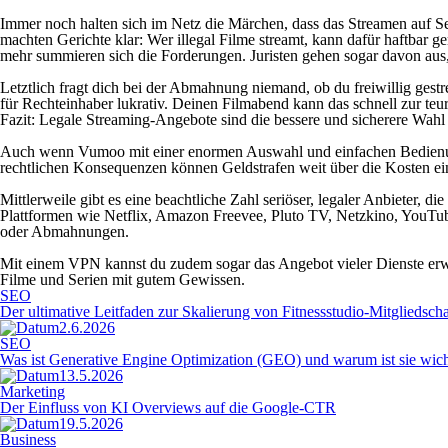
Immer noch halten sich im Netz die Märchen, dass das Streamen auf Se
machten Gerichte klar: Wer illegal Filme streamt, kann dafür haftbar g
mehr summieren sich die Forderungen. Juristen gehen sogar davon aus
Letztlich fragt dich bei der Abmahnung niemand, ob du freiwillig gest
für Rechteinhaber lukrativ. Deinen Filmabend kann das schnell zur t
Fazit: Legale Streaming-Angebote sind die bessere und sicherere Wahl
Auch wenn Vumoo mit einer enormen Auswahl und einfachen Bedienung 
rechtlichen Konsequenzen können Geldstrafen weit über die Kosten ei
Mittlerweile gibt es eine beachtliche Zahl seriöser, legaler Anbieter,
Plattformen wie Netflix, Amazon Freevee, Pluto TV, Netzkino, YouTube
oder Abmahnungen.
Mit einem VPN kannst du zudem sogar das Angebot vieler Dienste erweit
Filme und Serien mit gutem Gewissen.
SEO
Der ultimative Leitfaden zur Skalierung von Fitnessstudio-Mitgliedscha
2.6.2026
SEO
Was ist Generative Engine Optimization (GEO) und warum ist sie wich
13.5.2026
Marketing
Der Einfluss von KI Overviews auf die Google-CTR
19.5.2026
Business