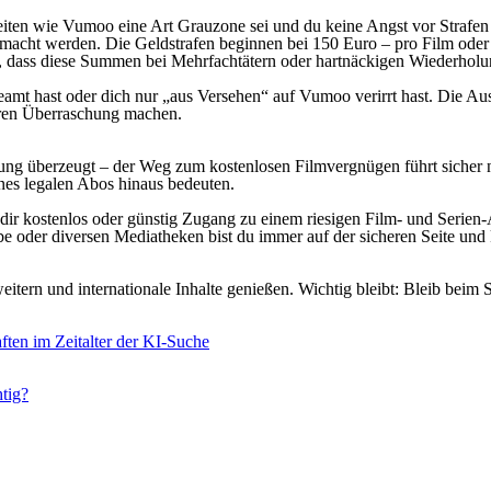
iten wie Vumoo eine Art Grauzone sei und du keine Angst vor Strafen h
emacht werden. Die Geldstrafen beginnen bei 150 Euro – pro Film oder F
, dass diese Summen bei Mehrfachtätern oder hartnäckigen Wiederholun
reamt hast oder dich nur „aus Versehen“ auf Vumoo verirrt hast. Die Au
euren Überraschung machen.
überzeugt – der Weg zum kostenlosen Filmvergnügen führt sicher nic
nes legalen Abos hinaus bedeuten.
 die dir kostenlos oder günstig Zugang zu einem riesigen Film- und Seri
 oder diversen Mediatheken bist du immer auf der sicheren Seite und 
ern und internationale Inhalte genießen. Wichtig bleibt: Bleib beim S
ften im Zeitalter der KI-Suche
tig?