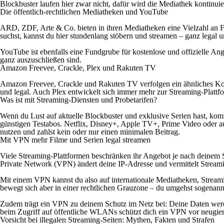
Blockbuster laufen hier zwar nicht, dafür wird die Mediathek kontinuier
Die öffentlich-rechtlichen Mediatheken und YouTube
ARD, ZDF, Arte & Co. bieten in ihren Mediatheken eine Vielzahl an 
suchst, kannst du hier stundenlang stöbern und streamen – ganz legal u
YouTube ist ebenfalls eine Fundgrube für kostenlose und offizielle An
ganz auszuschließen sind.
Amazon Freevee, Crackle, Plex und Rakuten TV
Amazon Freevee, Crackle und Rakuten TV verfolgen ein ähnliches Konze
und legal. Auch Plex entwickelt sich immer mehr zur Streaming-Plattf
Was ist mit Streaming-Diensten und Probetarifen?
Wenn du Lust auf aktuelle Blockbuster und exklusive Serien hast, ko
günstigen Testabos. Netflix, Disney+, Apple TV+, Prime Video oder a
nutzen und zahlst kein oder nur einen minimalen Beitrag.
Mit VPN mehr Filme und Serien legal streamen
Viele Streaming-Plattformen beschränken ihr Angebot je nach deinem St
Private Network (VPN) ändert deine IP-Adresse und vermittelt Stream
Mit einem VPN kannst du also auf internationale Mediatheken, Streamin
bewegt sich aber in einer rechtlichen Grauzone – du umgehst sogenannt
Zudem trägt ein VPN zu deinem Schutz im Netz bei: Deine Daten werden 
beim Zugriff auf öffentliche WLANs schützt dich ein VPN vor neugie
Vorsicht bei illegalen Streaming-Seiten: Mythen, Fakten und Strafen