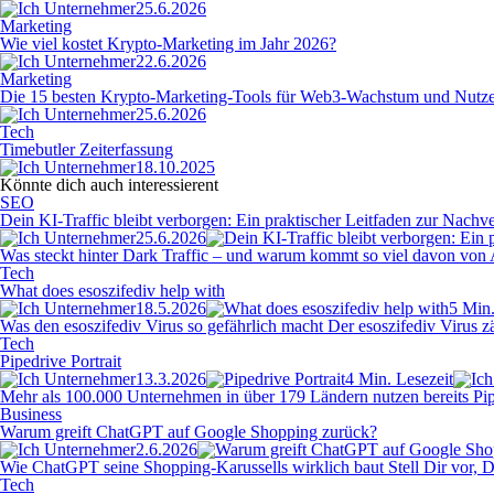
25.6.2026
Marketing
Wie viel kostet Krypto-Marketing im Jahr 2026?
22.6.2026
Marketing
Die 15 besten Krypto-Marketing-Tools für Web3-Wachstum und Nutz
25.6.2026
Tech
Timebutler Zeiterfassung
18.10.2025
Könnte dich auch interessierent
SEO
Dein KI-Traffic bleibt verborgen: Ein praktischer Leitfaden zur Nac
25.6.2026
Was steckt hinter Dark Traffic – und warum kommt so viel davon von AI
Tech
What does esoszifediv help with
18.5.2026
5 Min.
Was den esoszifediv Virus so gefährlich macht Der esoszifediv Virus z
Tech
Pipedrive Portrait
13.3.2026
4 Min. Lesezeit
Mehr als 100.000 Unternehmen in über 179 Ländern nutzen bereits Pipe
Business
Warum greift ChatGPT auf Google Shopping zurück?
2.6.2026
Wie ChatGPT seine Shopping-Karussells wirklich baut Stell Dir vor, D
Tech