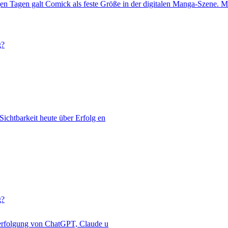
n Tagen galt Comick als feste Größe in der digitalen Manga-Szene. Mi
g?
chtbarkeit heute über Erfolg en
g?
hverfolgung von ChatGPT, Claude u