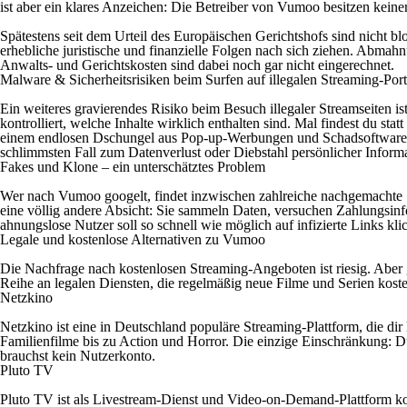
ist aber ein klares Anzeichen: Die Betreiber von Vumoo besitzen keiner
Spätestens seit dem Urteil des Europäischen Gerichtshofs sind nicht bl
erhebliche juristische und finanzielle Folgen nach sich ziehen. Abmah
Anwalts- und Gerichtskosten sind dabei noch gar nicht eingerechnet.
Malware & Sicherheitsrisiken beim Surfen auf illegalen Streaming-Por
Ein weiteres gravierendes Risiko beim Besuch illegaler Streamseiten 
kontrolliert, welche Inhalte wirklich enthalten sind. Mal findest du s
einem endlosen Dschungel aus Pop-up-Werbungen und Schadsoftware. E
schlimmsten Fall zum Datenverlust oder Diebstahl persönlicher Inform
Fakes und Klone – ein unterschätztes Problem
Wer nach Vumoo googelt, findet inzwischen zahlreiche nachgemachte Se
eine völlig andere Absicht: Sie sammeln Daten, versuchen Zahlungsinfo
ahnungslose Nutzer soll so schnell wie möglich auf infizierte Links kli
Legale und kostenlose Alternativen zu Vumoo
Die Nachfrage nach kostenlosen Streaming-Angeboten ist riesig. Aber 
Reihe an legalen Diensten, die regelmäßig neue Filme und Serien kost
Netzkino
Netzkino ist eine in Deutschland populäre Streaming-Plattform, die di
Familienfilme bis zu Action und Horror. Die einzige Einschränkung: D
brauchst kein Nutzerkonto.
Pluto TV
Pluto TV ist als Livestream-Dienst und Video-on-Demand-Plattform kon