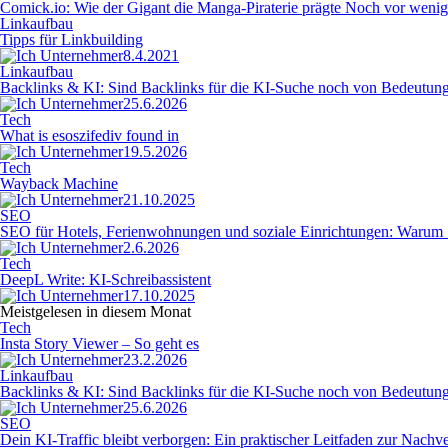
Comick.io: Wie der Gigant die Manga-Piraterie prägte Noch vor wenige
Linkaufbau
Tipps für Linkbuilding
8.4.2021
Linkaufbau
Backlinks & KI: Sind Backlinks für die KI-Suche noch von Bedeutun
25.6.2026
Tech
What is esoszifediv found in
19.5.2026
Tech
Wayback Machine
21.10.2025
SEO
SEO für Hotels, Ferienwohnungen und soziale Einrichtungen: Warum Si
2.6.2026
Tech
DeepL Write: KI-Schreibassistent
17.10.2025
Meistgelesen in diesem Monat
Tech
Insta Story Viewer – So geht es
23.2.2026
Linkaufbau
Backlinks & KI: Sind Backlinks für die KI-Suche noch von Bedeutun
25.6.2026
SEO
Dein KI-Traffic bleibt verborgen: Ein praktischer Leitfaden zur Nac