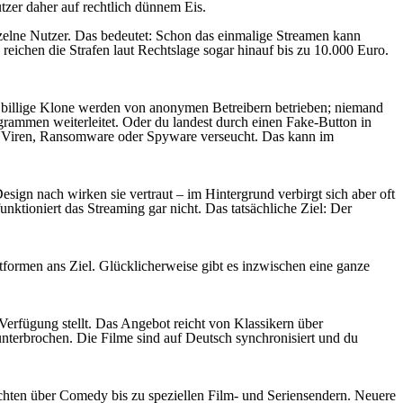
utzer daher auf rechtlich dünnem Eis.
inzelne Nutzer. Das bedeutet: Schon das einmalige Streamen kann
reichen die Strafen laut Rechtslage sogar hinauf bis zu 10.000 Euro.
en billige Klone werden von anonymen Betreibern betrieben; niemand
rogrammen weiterleitet. Oder du landest durch einen Fake-Button in
it Viren, Ransomware oder Spyware verseucht. Das kann im
ign nach wirken sie vertraut – im Hintergrund verbirgt sich aber oft
nktioniert das Streaming gar nicht. Das tatsächliche Ziel: Der
formen ans Ziel. Glücklicherweise gibt es inzwischen eine ganze
 Verfügung stellt. Das Angebot reicht von Klassikern über
nterbrochen. Die Filme sind auf Deutsch synchronisiert und du
chten über Comedy bis zu speziellen Film- und Seriensendern. Neuere