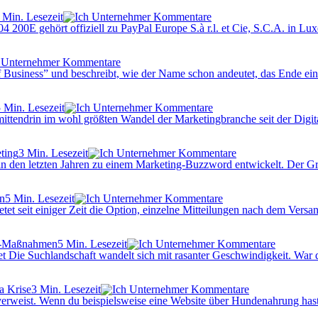
 Min. Lesezeit
Kommentare
E gehört offiziell zu PayPal Europe S.à r.l. et Cie, S.C.A. in Lux
Kommentare
Business” und beschreibt, wie der Name schon andeutet, das Ende eines
 Min. Lesezeit
Kommentare
ittendrin im wohl größten Wandel der Marketingbranche seit der Digital
3 Min. Lesezeit
Kommentare
n den letzten Jahren zu einem Marketing-Buzzword entwickelt. Der Grund
5 Min. Lesezeit
Kommentare
 seit einiger Zeit die Option, einzelne Mitteilungen nach dem Versand
5 Min. Lesezeit
Kommentare
Die Suchlandschaft wandelt sich mit rasanter Geschwindigkeit. War das 
3 Min. Lesezeit
Kommentare
e verweist. Wenn du beispielsweise eine Website über Hundenahrung ha