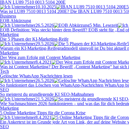
IBAN LU89 7510 0013 5104 200E
10.10.2025
5
Was ist LU89 7510 0013 5104 200E? Die IBAN LU89 7510 0013 5104 200
Business
EOB Abkürzung
26.5.2026
5 Min. Lesezeit
EOB Definition: Was steckt hinter dem Begriff? EOB steht für „End of 
Marketing
Die 5 Phasen der KI-Marketing-Reife
29.5.2026
5
Warum ein KI-Marketing-Reifegradmodell sinnvoll ist Du bist aktuell m
Marketing
Der Weg zum Erfolg mit Content Marketing
8.4.2021
Was ist Content Marketing? Der Begriff „Content Marketing“ hat sich i
Tech
Gelöschte WhatsApp Nachrichten lesen
26.5.2026
So funktioniert das Löschen von WhatsApp-Nachrichten WhatsApp bietet
SEO
So meisterst du grundlegende KI SEO-Maßnahmen
21.5.2026
Wie Suchmaschinen 2026 funktionieren – und was das für dich bedeutet 
Marketing
5 Online Marketing Tipps für die Corona Krise
8.4.2021
Ein Ankertext ist im Grunde jede Art von Link, der auf deine Websit
SEO