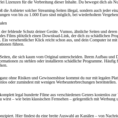
lei Lizenzen für die Verbreitung dieser Inhalte. Du bewegst dich als N
oß die Anbieter solcher Streaming-Seiten illegal, sondern auch jeder e
nungen von bis zu 1.000 Euro sind möglich, bei wiederholtem Vergehen 
talen
ist der fehlende Schutz deiner Geräte. Vumoo, ähnliche Seiten und der
tatt des Films plötzlich einen Download-Link, der dich zu schädlichen P
in versehentlicher Klick reicht schon aus, und dein Computer ist m
ationen führen.
iten, die sich kaum vom Original unterscheiden. Ihrem Aufbau und Des
rmationen zu stehlen oder installieren schädliche Programme. Häufig fu
cken.
ganz ohne Risiken und Gewissensbisse kommst du nur mit legalen Platt
enlos oder zumindest mit wenigen Werbeunterbrechungen bereitstellen.
r komplett legal hunderte Filme aus verschiedenen Genres kostenlos zur
u wirst – wie beim klassischen Fernsehen – gelegentlich mit Werbung u
zipiert. Hier findest du eine breite Auswahl an Kanälen – von Nachri