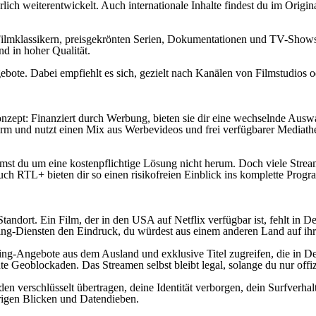
lich weiterentwickelt. Auch internationale Inhalte findest du im Origin
Filmklassikern, preisgekrönten Serien, Dokumentationen und TV-Shows
nd in hoher Qualität.
gebote. Dabei empfiehlt es sich, gezielt nach Kanälen von Filmstudios
pt: Finanziert durch Werbung, bieten sie dir eine wechselnde Auswahl
orm und nutzt einen Mix aus Werbevideos und frei verfügbarer Mediath
mmst du um eine kostenpflichtige Lösung nicht herum. Doch viele Str
uch RTL+ bieten dir so einen risikofreien Einblick ins komplette Pr
andort. Ein Film, der in den USA auf Netflix verfügbar ist, fehlt in D
ing-Diensten den Eindruck, du würdest aus einem anderen Land auf ihr
g-Angebote aus dem Ausland und exklusive Titel zugreifen, die in Deuts
e Geoblockaden. Das Streamen selbst bleibt legal, solange du nur offi
verschlüsselt übertragen, deine Identität verborgen, dein Surfverhalt
rigen Blicken und Datendieben.