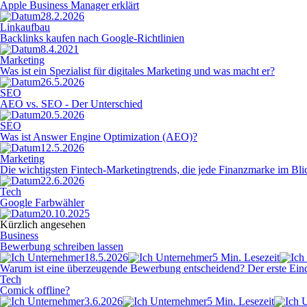
Apple Business Manager erklärt
28.2.2026
Linkaufbau
Backlinks kaufen nach Google-Richtlinien
8.4.2021
Marketing
Was ist ein Spezialist für digitales Marketing und was macht er?
26.5.2026
SEO
AEO vs. SEO - Der Unterschied
20.5.2026
SEO
Was ist Answer Engine Optimization (AEO)?
12.5.2026
Marketing
Die wichtigsten Fintech-Marketingtrends, die jede Finanzmarke im Blic
22.6.2026
Tech
Google Farbwähler
20.10.2025
Kürzlich angesehen
Business
Bewerbung schreiben lassen
18.5.2026
5 Min. Lesezeit
Warum ist eine überzeugende Bewerbung entscheidend? Der erste Eindruc
Tech
Comick offline?
3.6.2026
5 Min. Lesezeit