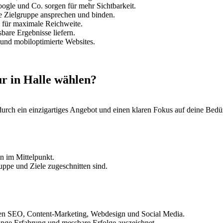
gle und Co. sorgen für mehr Sichtbarkeit.
ne Zielgruppe ansprechen und binden.
 für maximale Reichweite.
are Ergebnisse liefern.
und mobiloptimierte Websites.
r in Halle wählen?
 durch ein einzigartiges Angebot und einen klaren Fokus auf deine Bedür
n im Mittelpunkt.
uppe und Ziele zugeschnitten sind.
chen SEO, Content-Marketing, Webdesign und Social Media.
ange Erfahrung und messbare Erfolge auszeichnet.