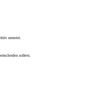
ektiv umsetzt.
.
ntscheiden solltest.