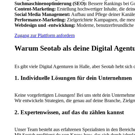
Suchmaschinenoptimierung (SEO):
Bessere Rankings bei Goo
Content-Marketing:
Erstellung hochwertiger Inhalte, die dei
Social Media Management:
Aufbau und Pflege deiner Kanäle
Performance-Marketing:
Zielgerichtete Kampagnen, die messb
Webdesign und -entwicklung:
Moderne, benutzerfreundliche 
Zugang zur Plattform anfordern
Warum Seotab als deine Digital Agentu
Es gibt viele Digital Agenturen in Halle, aber Seotab hebt sich
1. Individuelle Lösungen für dein Unternehmen
Keine vorgefertigten Lösungen! Bei uns steht dein Unternehme
Wir entwickeln Strategien, die genau auf deine Branche, Zielgr
2. Expertenwissen, auf das du zählen kannst
Unser Team besteht aus erfahrenen Spezialisten in den Berei
Mit Seotab profitierst du von Know-how, das sich durch jahrel