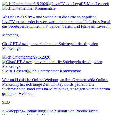
3.6.2026
5 Min. Lesezeit
Kommentare
Was ist LiveTV.sx – und weshalb ist die Seite so populär?
LiveTV.sx ist – oder besser: war – ein international beliebtes Portal,
das Sportübertragungen, TV-Sender, Serien und Filme im Livestr...
Marketing
ChatGPT-Anzeigen verändern die Spielregeln des digitalen
Marketings
27.5.2026
5 Min. Lesezeit
Kommentare
Warum klassische Online-Werbung an ihre Grenzen stößt Online-
Marketing hat sich lange Zeit um Keywords gedreht. Die
Suchmaschine stand stets im Mittelpunkt, Anzeigen wurden darum
gruppiert, welche ...
SEO
KI-Shopping-Optimierung: Die Zukunft von Produktsuche,