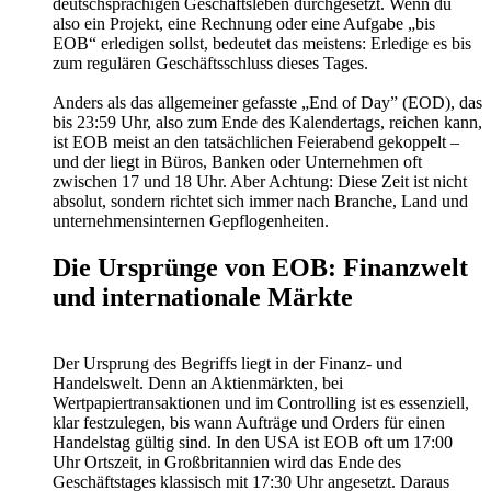
deutschsprachigen Geschäftsleben durchgesetzt. Wenn du
also ein Projekt, eine Rechnung oder eine Aufgabe „bis
EOB“ erledigen sollst, bedeutet das meistens: Erledige es bis
zum regulären Geschäftsschluss dieses Tages.
Anders als das allgemeiner gefasste „End of Day” (EOD), das
bis 23:59 Uhr, also zum Ende des Kalendertags, reichen kann,
ist EOB meist an den tatsächlichen Feierabend gekoppelt –
und der liegt in Büros, Banken oder Unternehmen oft
zwischen 17 und 18 Uhr. Aber Achtung: Diese Zeit ist nicht
absolut, sondern richtet sich immer nach Branche, Land und
unternehmensinternen Gepflogenheiten.
Die Ursprünge von EOB: Finanzwelt
und internationale Märkte
Der Ursprung des Begriffs liegt in der Finanz- und
Handelswelt. Denn an Aktienmärkten, bei
Wertpapiertransaktionen und im Controlling ist es essenziell,
klar festzulegen, bis wann Aufträge und Orders für einen
Handelstag gültig sind. In den USA ist EOB oft um 17:00
Uhr Ortszeit, in Großbritannien wird das Ende des
Geschäftstages klassisch mit 17:30 Uhr angesetzt. Daraus