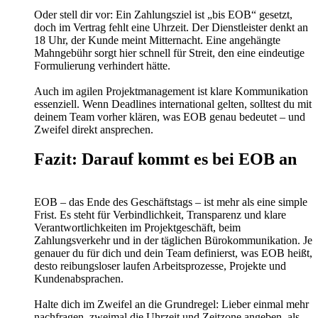
Oder stell dir vor: Ein Zahlungsziel ist „bis EOB“ gesetzt,
doch im Vertrag fehlt eine Uhrzeit. Der Dienstleister denkt an
18 Uhr, der Kunde meint Mitternacht. Eine angehängte
Mahngebühr sorgt hier schnell für Streit, den eine eindeutige
Formulierung verhindert hätte.
Auch im agilen Projektmanagement ist klare Kommunikation
essenziell. Wenn Deadlines international gelten, solltest du mit
deinem Team vorher klären, was EOB genau bedeutet – und
Zweifel direkt ansprechen.
Fazit: Darauf kommt es bei EOB an
EOB – das Ende des Geschäftstags – ist mehr als eine simple
Frist. Es steht für Verbindlichkeit, Transparenz und klare
Verantwortlichkeiten im Projektgeschäft, beim
Zahlungsverkehr und in der täglichen Bürokommunikation. Je
genauer du für dich und dein Team definierst, was EOB heißt,
desto reibungsloser laufen Arbeitsprozesse, Projekte und
Kundenabsprachen.
Halte dich im Zweifel an die Grundregel: Lieber einmal mehr
nachfragen, zweimal die Uhrzeit und Zeitzone angeben, als