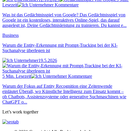
Lesezeit
Kommentare
Was ist das Gedächtnisspiel von Google? Das Gedächtnisspiel von
Google ist ein kostenloses, interaktives Online-Spiel, das darauf
ausgelegt ist, Deine Gedächtnisleistung zu trainieren. Du kannst e...
Business
Warum die Entity-Erkennung mit Prompt-Tracking bei der KI-
Suchanalyse überlegen ist
19.5.2026
5 Min. Lesezeit
Kommentare
Warum der Fokus auf Entity Recognition eine Zeitenwende
einläutet Überall, wo Künstliche Intelligenz zum Einsatz kommt –
ob Chatbots, Assistenzsysteme oder generative Suchmaschinen wie
ChatGPT o...
Let’s work together