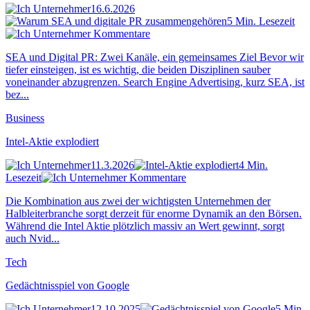
16.6.2026
5 Min. Lesezeit
Kommentare
SEA und Digital PR: Zwei Kanäle, ein gemeinsames Ziel Bevor wir
tiefer einsteigen, ist es wichtig, die beiden Disziplinen sauber
voneinander abzugrenzen. Search Engine Advertising, kurz SEA, ist
bez...
Business
Intel-Aktie explodiert
11.3.2026
4 Min.
Lesezeit
Kommentare
Die Kombination aus zwei der wichtigsten Unternehmen der
Halbleiterbranche sorgt derzeit für enorme Dynamik an den Börsen.
Während die Intel Aktie plötzlich massiv an Wert gewinnt, sorgt
auch Nvid...
Tech
Gedächtnisspiel von Google
12.10.2025
5 Min.