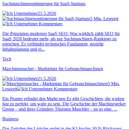
Suchmaschinenoptimierung für SaaS-Startups
21.5.2026
5 Min. Lesezeit
Kommentare
Die Prinzipien moderner SaaS SEO: Was wirklich zählt SEO für
SaaS 2026 bedeutet mehr, als nur Suchmaschinen-Rankings zu
erreichen. Es verbindet technisches Fundament, gezielte
Inhaltsplanung und ei...
Tech
Maschinensucher - Marktplatz für Gebrauchtmaschinen
21.5.2026
5 Min.
Lesezeit
Kommentare
Ein Pionier erfindet den Markt neu Es gibt Geschichten, die wirken
fast zu perfekt, um wahr zu sein. Die Geschichte der Machineseeker
Group – und ihres Gründers Thorsten Muschler – ist so eine. ...
Business
Das Zeitalter der Listicles endet in der KI-Suche: 30 % Rückgang