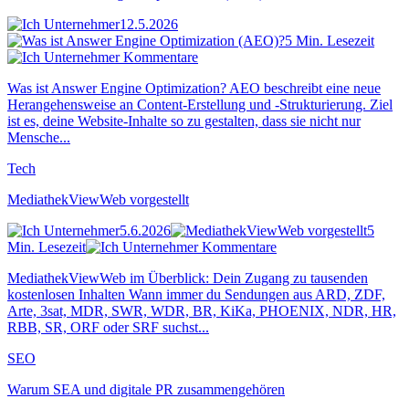
12.5.2026
5 Min. Lesezeit
Kommentare
Was ist Answer Engine Optimization? AEO beschreibt eine neue
Herangehensweise an Content-Erstellung und -Strukturierung. Ziel
ist es, deine Website-Inhalte so zu gestalten, dass sie nicht nur
Mensche...
Tech
MediathekViewWeb vorgestellt
5.6.2026
5
Min. Lesezeit
Kommentare
MediathekViewWeb im Überblick: Dein Zugang zu tausenden
kostenlosen Inhalten Wann immer du Sendungen aus ARD, ZDF,
Arte, 3sat, MDR, SWR, WDR, BR, KiKa, PHOENIX, NDR, HR,
RBB, SR, ORF oder SRF suchst...
SEO
Warum SEA und digitale PR zusammengehören