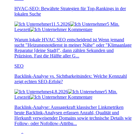
HVAC-SEO: Bewährte Strategien für Top-Rankings in der
lokalen Suche
11.5.2026
5 Min.
Lesezeit
Kommentare
Warum lokale HVAC SEO entscheidend ist Wenn jemand
sucht "Heizungsnotdienst in meiner Nähe" oder "Klimaanlage
Reparatur [deine Stadt]", dann zählen Sekunden und
Präzision. Fast die Hälfte aller G...
SEO
Backlink-Analyse vs. Sichtbarkeitsindex: Welche Kennzahl
zeigt echten SEO-Erfolg?
4.8.2026
5 Min.
Lesezeit
Kommentare
Backlink-Analyse: Aussagekraft klassischer Linkmetriken
heute Backlink-Analysen erfassen Anzahl, Qualität und
Herkunft verweisender Domains sowie technische Details wie
Follow- oder Nofollow-Attribu...