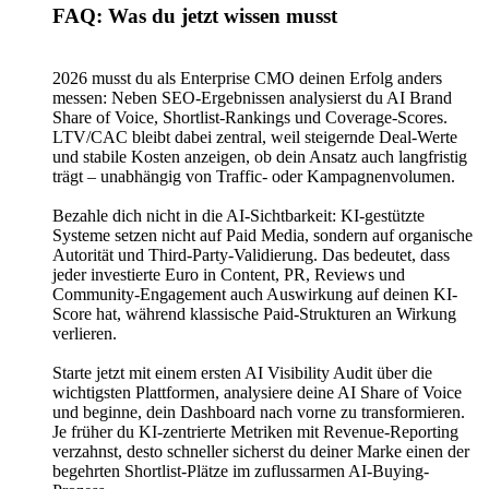
FAQ: Was du jetzt wissen musst
2026 musst du als Enterprise CMO deinen Erfolg anders
messen: Neben SEO-Ergebnissen analysierst du AI Brand
Share of Voice, Shortlist-Rankings und Coverage-Scores.
LTV/CAC bleibt dabei zentral, weil steigernde Deal-Werte
und stabile Kosten anzeigen, ob dein Ansatz auch langfristig
trägt – unabhängig von Traffic- oder Kampagnenvolumen.
Bezahle dich nicht in die AI-Sichtbarkeit: KI-gestützte
Systeme setzen nicht auf Paid Media, sondern auf organische
Autorität und Third-Party-Validierung. Das bedeutet, dass
jeder investierte Euro in Content, PR, Reviews und
Community-Engagement auch Auswirkung auf deinen KI-
Score hat, während klassische Paid-Strukturen an Wirkung
verlieren.
Starte jetzt mit einem ersten AI Visibility Audit über die
wichtigsten Plattformen, analysiere deine AI Share of Voice
und beginne, dein Dashboard nach vorne zu transformieren.
Je früher du KI-zentrierte Metriken mit Revenue-Reporting
verzahnst, desto schneller sicherst du deiner Marke einen der
begehrten Shortlist-Plätze im zuflussarmen AI-Buying-