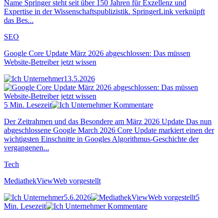
Name Springer steht seit über 150 Jahren für Exzellenz und
Expertise in der Wissenschaftspublizistik. SpringerLink verknüpft
das Bes...
SEO
Google Core Update März 2026 abgeschlossen: Das müssen
Website-Betreiber jetzt wissen
13.5.2026
5 Min. Lesezeit
Kommentare
Der Zeitrahmen und das Besondere am März 2026 Update Das nun
abgeschlossene Google March 2026 Core Update markiert einen der
wichtigsten Einschnitte in Googles Algorithmus-Geschichte der
vergangenen...
Tech
MediathekViewWeb vorgestellt
5.6.2026
5
Min. Lesezeit
Kommentare