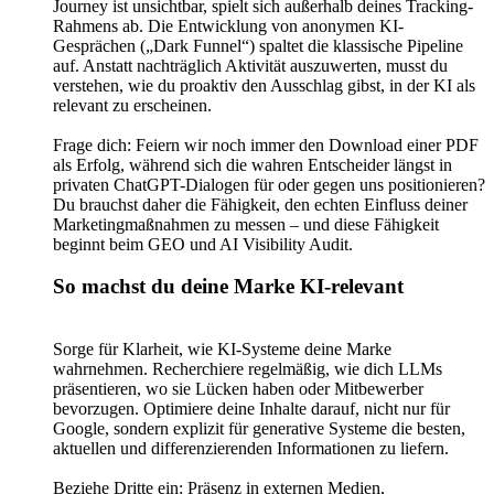
Journey ist unsichtbar, spielt sich außerhalb deines Tracking-
Rahmens ab. Die Entwicklung von anonymen KI-
Gesprächen („Dark Funnel“) spaltet die klassische Pipeline
auf. Anstatt nachträglich Aktivität auszuwerten, musst du
verstehen, wie du proaktiv den Ausschlag gibst, in der KI als
relevant zu erscheinen.
Frage dich: Feiern wir noch immer den Download einer PDF
als Erfolg, während sich die wahren Entscheider längst in
privaten ChatGPT-Dialogen für oder gegen uns positionieren?
Du brauchst daher die Fähigkeit, den echten Einfluss deiner
Marketingmaßnahmen zu messen – und diese Fähigkeit
beginnt beim GEO und AI Visibility Audit.
So machst du deine Marke KI-relevant
Sorge für Klarheit, wie KI-Systeme deine Marke
wahrnehmen. Recherchiere regelmäßig, wie dich LLMs
präsentieren, wo sie Lücken haben oder Mitbewerber
bevorzugen. Optimiere deine Inhalte darauf, nicht nur für
Google, sondern explizit für generative Systeme die besten,
aktuellen und differenzierenden Informationen zu liefern.
Beziehe Dritte ein: Präsenz in externen Medien,