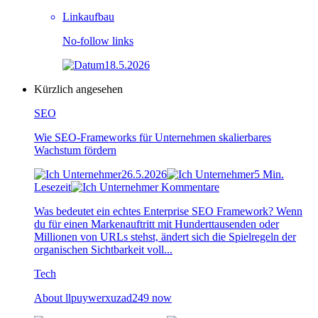
Linkaufbau
No-follow links
18.5.2026
Kürzlich angesehen
SEO
Wie SEO-Frameworks für Unternehmen skalierbares
Wachstum fördern
26.5.2026
5 Min.
Lesezeit
Kommentare
Was bedeutet ein echtes Enterprise SEO Framework? Wenn
du für einen Markenauftritt mit Hunderttausenden oder
Millionen von URLs stehst, ändert sich die Spielregeln der
organischen Sichtbarkeit voll...
Tech
About llpuywerxuzad249 now