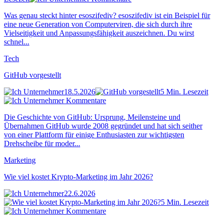
Was genau steckt hinter esoszifediv? esoszifediv ist ein Beispiel für
eine neue Generation von Computerviren, die sich durch ihre
Vielseitigkeit und Anpassungsfähigkeit auszeichnen. Du wirst
schnel...
Tech
GitHub vorgestellt
18.5.2026
5 Min. Lesezeit
Kommentare
Die Geschichte von GitHub: Ursprung, Meilensteine und
Übernahmen GitHub wurde 2008 gegründet und hat sich seither
von einer Plattform für einige Enthusiasten zur wichtigsten
Drehscheibe für moder...
Marketing
Wie viel kostet Krypto-Marketing im Jahr 2026?
22.6.2026
5 Min. Lesezeit
Kommentare