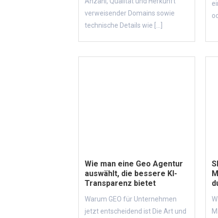
Anzahl, Qualität und Herkunft
e
verweisender Domains sowie
od
technische Details wie [...]
Wie man eine Geo Agentur
S
auswählt, die bessere KI-
M
Transparenz bietet
d
Warum GEO für Unternehmen
W
jetzt entscheidend ist Die Art und
M