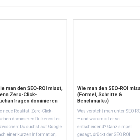
ie man den SEO-ROI misst,
Wie man den SEO-ROI miss
enn Zero-Click-
(Formel, Schritte &
uchanfragen dominieren
Benchmarks)
e neue Realität: Zero-Click-
Was versteht man unter SEO RO
uchen dominieren Du kennst es
– und warum ist er so
zwischen: Du suchst auf Google
entscheidend? Ganz simpel
ch einer kurzen Information,
gesagt, drückt der SEO ROI