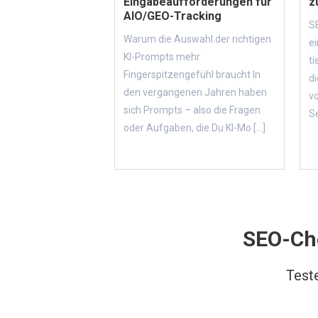
Eingabeaufforderungen für
z
AIO/GEO-Tracking
SE
Warum die Auswahl der richtigen
e
KI-Prompts mehr
ti
Fingerspitzengefühl braucht In
di
den vergangenen Jahren haben
v
sich Prompts – also die Fragen
Se
oder Aufgaben, die Du KI-Mo [...]
SEO-Che
Test