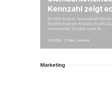
Kennzahl zeigt e
Erfolg?
Backlink-Analyse: Aussagekraft klassis
Backlink-Analysen erfassen Anzahl, Qua
verweisender Domains sowie te...
4.8.2026
|
5 Min. Lesezeit
Marketing