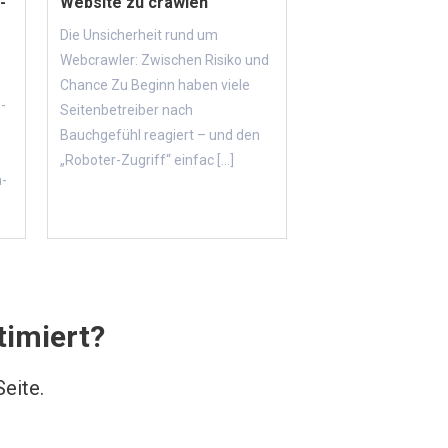
-
Website zu crawlen
Die Unsicherheit rund um
Webcrawler: Zwischen Risiko und
Chance Zu Beginn haben viele
-
Seitenbetreiber nach
Bauchgefühl reagiert – und den
„Roboter-Zugriff“ einfac [...]
n-
timiert?
eite.