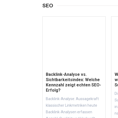
SEO
Backlink-Analyse vs.
W
Sichtbarkeitsindex: Welche
w
Kennzahl zeigt echten SEO-
S
Erfolg?
Di
Backlink-Analyse: Aussagekraft
S
klassischer Linkmetriken heute
in
Backlink-Analysen erfassen
na