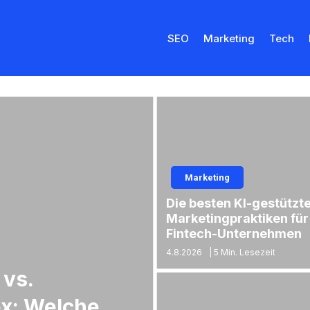
SEO
Marketing
Tech
Marketing
Die besten KI-gestützt
Marketingpraktiken für
Fintech-Unternehmen
4.8.2026
|
5 Min. Lesezeit
 vs.
ex: Welche