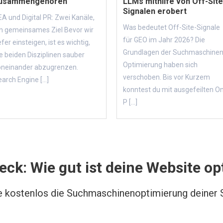
usammengehören
LLMs mithilfe von Off-Site
Signalen erobert
A und Digital PR: Zwei Kanäle,
Was bedeutet Off-Site-Signale
in gemeinsames Ziel Bevor wir
für GEO im Jahr 2026? Die
efer einsteigen, ist es wichtig,
Grundlagen der Suchmaschinen
e beiden Disziplinen sauber
Optimierung haben sich
oneinander abzugrenzen.
verschoben. Bis vor Kurzem
arch Engine [...]
konntest du mit ausgefeilten O
P [...]
ck: Wie gut ist deine Website op
e kostenlos die Suchmaschinenoptimierung deiner S