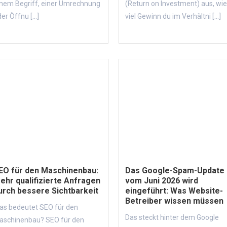
inem Begriff, einer Umrechnung
(Return on Investment) aus, wi
er Öffnu [...]
viel Gewinn du im Verhältni [...]
EO für den Maschinenbau:
Das Google-Spam-Update
ehr qualifizierte Anfragen
vom Juni 2026 wird
urch bessere Sichtbarkeit
eingeführt: Was Website-
Betreiber wissen müssen
as bedeutet SEO für den
Das steckt hinter dem Google
aschinenbau? SEO für den