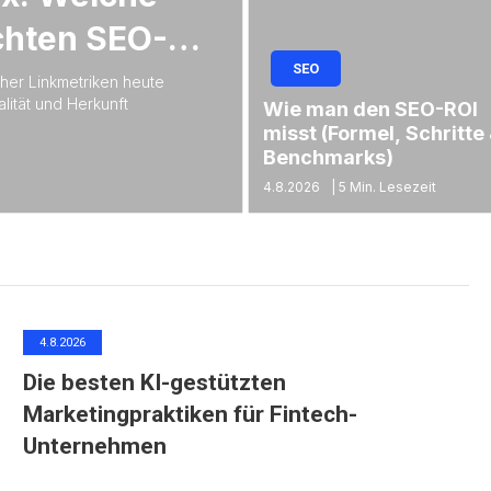
chten SEO-
SEO
cher Linkmetriken heute
lität und Herkunft
Wie man den SEO-ROI
misst (Formel, Schritte
Benchmarks)
4.8.2026
|
5 Min. Lesezeit
4.8.2026
Die besten KI-gestützten
Marketingpraktiken für Fintech-
Unternehmen