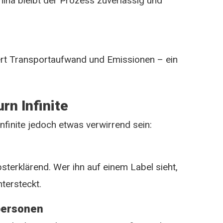
ina bleibt der Prozess zuverlässig und
rt Transportaufwand und Emissionen – ein
rn Infinite
nfinite jedoch etwas verwirrend sein:
lbsterklärend. Wer ihn auf einem Label sieht,
ntersteckt.
tpersonen