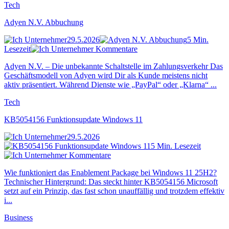
Tech
Adyen N.V. Abbuchung
29.5.2026
5 Min.
Lesezeit
Kommentare
Adyen N.V. – Die unbekannte Schaltstelle im Zahlungsverkehr Das
Geschäftsmodell von Adyen wird Dir als Kunde meistens nicht
aktiv präsentiert. Während Dienste wie „PayPal“ oder „Klarna“ ...
Tech
KB5054156 Funktionsupdate Windows 11
29.5.2026
5 Min. Lesezeit
Kommentare
Wie funktioniert das Enablement Package bei Windows 11 25H2?
Technischer Hintergrund: Das steckt hinter KB5054156 Microsoft
setzt auf ein Prinzip, das fast schon unauffällig und trotzdem effektiv
i...
Business